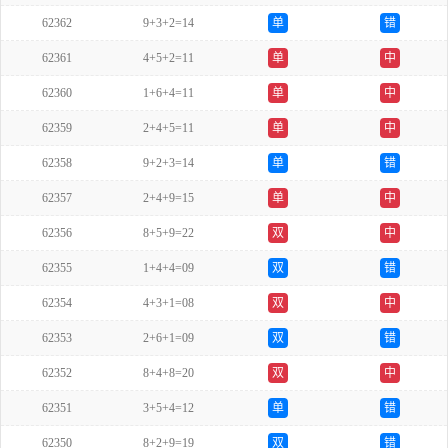
62362
9+3+2=14
单
错
62361
4+5+2=11
单
中
62360
1+6+4=11
单
中
62359
2+4+5=11
单
中
62358
9+2+3=14
单
错
62357
2+4+9=15
单
中
62356
8+5+9=22
双
中
62355
1+4+4=09
双
错
62354
4+3+1=08
双
中
62353
2+6+1=09
双
错
62352
8+4+8=20
双
中
62351
3+5+4=12
单
错
62350
8+2+9=19
双
错