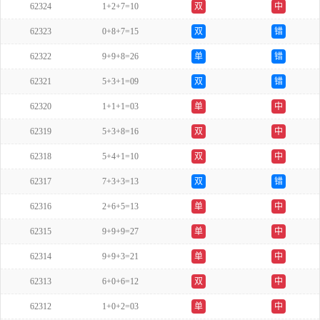
62324
1+2+7=10
双
中
62323
0+8+7=15
双
错
62322
9+9+8=26
单
错
62321
5+3+1=09
双
错
62320
1+1+1=03
单
中
62319
5+3+8=16
双
中
62318
5+4+1=10
双
中
62317
7+3+3=13
双
错
62316
2+6+5=13
单
中
62315
9+9+9=27
单
中
62314
9+9+3=21
单
中
62313
6+0+6=12
双
中
62312
1+0+2=03
单
中