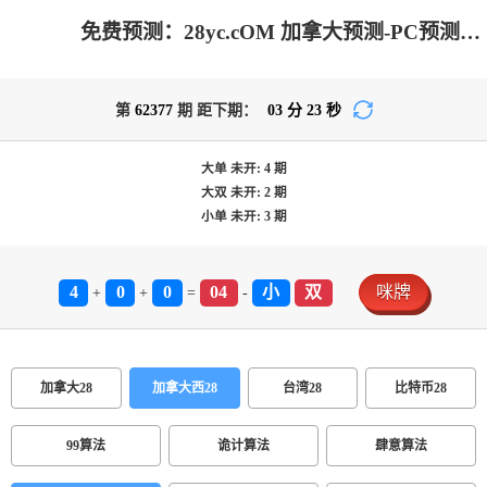
免费预测：28yc.cOM 加拿大预测-PC预测|PC刮奖|加拿大pc在线|加拿大28在线预测网|专注研究_加拿大28预测_官方数据！
第
62377
期 距下期：
03
分
23
秒
大单
未开:
4
期
大双
未开:
2
期
小单
未开:
3
期
4
0
0
04
小
双
咪牌
+
+
=
-
加拿大28
加拿大西28
台湾28
比特币28
99算法
诡计算法
肆意算法