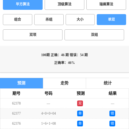
毕方算法
顶级算法
瑞兽算法
组合
杀组
大小
单双
双项
双组
100期 正确：46 期 错误：54 期
正确率：46%
预测
走势
统计
期号
号码
预测
结果
62378
---
双
---
62377
4+0+0=04
单
错
62376
1+6+1=08
单
错