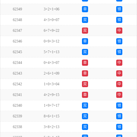
62349
3+2+1=06
单
错
62348
4+3+0=07
双
错
62347
6+7+9=22
双
中
62346
0+9+3=12
单
错
62345
5+7+1=13
双
错
62344
0+4+3=07
单
中
62343
2+6+1=09
单
中
62342
1+0+3=04
双
中
62341
4+2+9=15
单
中
62340
1+9+7=17
双
错
62339
8+6+1=15
双
错
62338
3+8+2=13
双
错