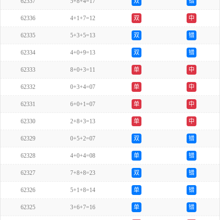
62337
5+8+4=17
双
错
62336
4+1+7=12
双
中
62335
5+3+5=13
双
错
62334
4+0+9=13
双
错
62333
8+0+3=11
单
中
62332
0+3+4=07
单
中
62331
6+0+1=07
单
中
62330
2+8+3=13
单
中
62329
0+5+2=07
双
错
62328
4+0+4=08
单
错
62327
7+8+8=23
双
错
62326
5+1+8=14
单
错
62325
3+6+7=16
单
错