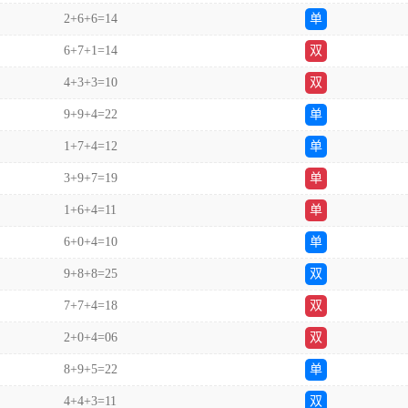
2+6+6=14
单
6+7+1=14
双
4+3+3=10
双
9+9+4=22
单
1+7+4=12
单
3+9+7=19
单
1+6+4=11
单
6+0+4=10
单
9+8+8=25
双
7+7+4=18
双
2+0+4=06
双
8+9+5=22
单
4+4+3=11
双