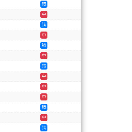
错
中
错
中
错
中
错
中
中
中
错
中
错