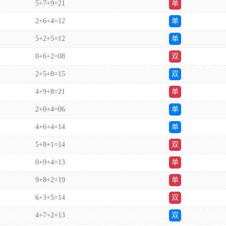
5+7+9=21
单
2+6+4=12
单
5+2+5=12
单
0+6+2=08
双
2+5+8=15
双
4+9+8=21
单
2+0+4=06
单
4+6+4=14
单
5+8+1=14
双
0+9+4=13
单
9+8+2=19
单
6+3+5=14
双
4+7+2=13
双