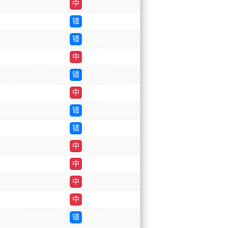
中
错
错
中
错
中
错
错
中
中
中
中
错