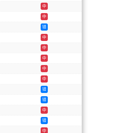
中
中
错
中
中
中
中
中
错
错
中
错
中