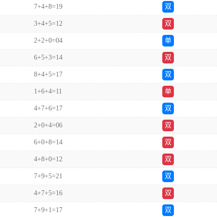
7+4+8=19
双
3+4+5=12
双
2+2+0=04
单
6+5+3=14
双
8+4+5=17
双
1+6+4=11
单
4+7+6=17
双
2+0+4=06
双
6+0+8=14
双
4+8+0=12
双
7+9+5=21
双
4+7+5=16
双
7+9+1=17
双