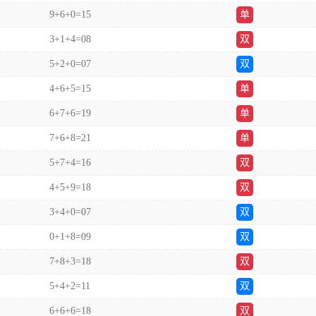
9+6+0=15
单
3+1+4=08
双
5+2+0=07
双
4+6+5=15
单
6+7+6=19
单
7+6+8=21
单
5+7+4=16
双
4+5+9=18
双
3+4+0=07
双
0+1+8=09
双
7+8+3=18
双
5+4+2=11
双
6+6+6=18
双