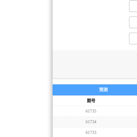
预测
期号
61735
61734
61733