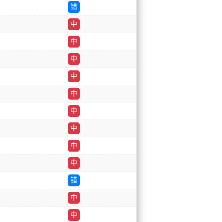
错
中
中
中
中
中
中
中
中
中
错
中
中