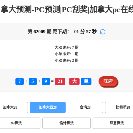
第
62009
期 距下期：
01
分
57
秒
大双
未开:
7
期
小单
未开:
1
期
小双
未开:
2
期
7
+
5
+
9
=
21
-
大
单
咪牌
加拿大28
加拿大西28
台湾28
比特币28
99算法
诡计算法
肆意算法