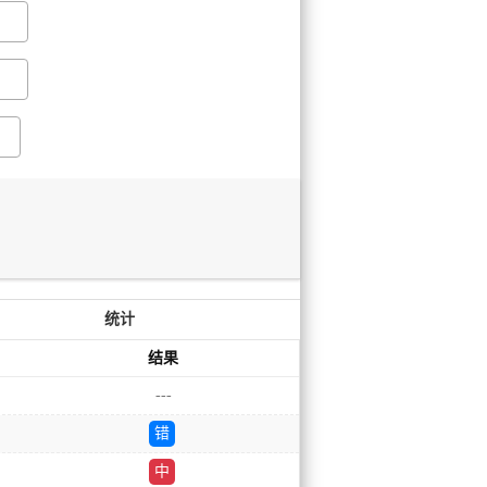
统计
结果
---
错
中