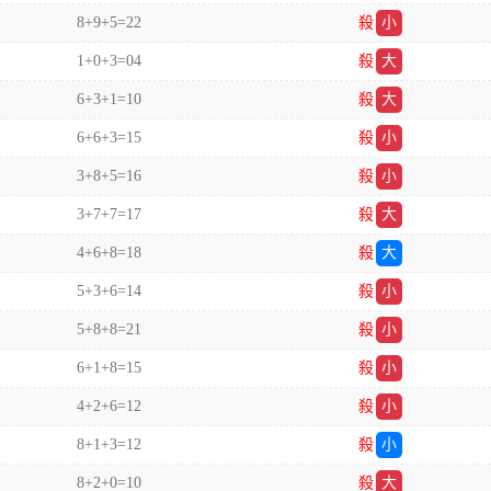
单
8+9+5=22
殺
小
单
1+0+3=04
殺
大
单
6+3+1=10
殺
大
双
6+6+3=15
殺
小
双
3+8+5=16
殺
小
双
3+7+7=17
殺
大
双
4+6+8=18
殺
大
双
5+3+6=14
殺
小
单
5+8+8=21
殺
小
双
6+1+8=15
殺
小
双
4+2+6=12
殺
小
单
8+1+3=12
殺
小
双
8+2+0=10
殺
大