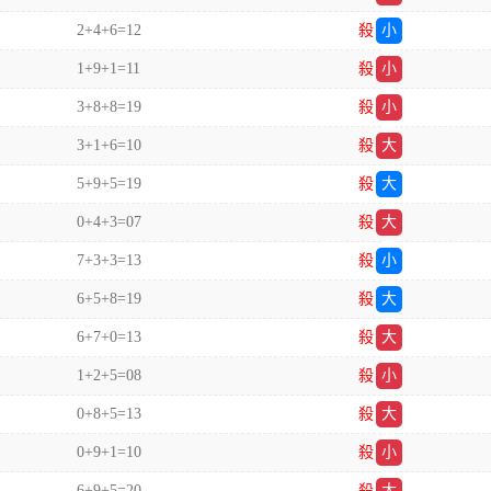
单
2+4+6=12
殺
小
双
1+9+1=11
殺
小
双
3+8+8=19
殺
小
双
3+1+6=10
殺
大
单
5+9+5=19
殺
大
单
0+4+3=07
殺
大
双
7+3+3=13
殺
小
单
6+5+8=19
殺
大
单
6+7+0=13
殺
大
单
1+2+5=08
殺
小
单
0+8+5=13
殺
大
单
0+9+1=10
殺
小
单
6+9+5=20
殺
大