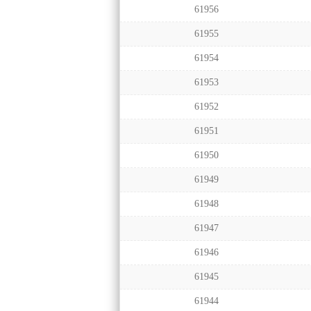
61956
61955
61954
61953
61952
61951
61950
61949
61948
61947
61946
61945
61944