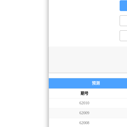
预测
期号
62010
62009
62008