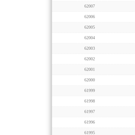
62007
62006
62005
62004
62003
62002
62001
62000
61999
61998
61997
61996
61995