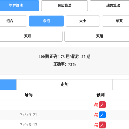
毕方算法
顶级算法
瑞兽算法
组合
杀组
大小
单双
双项
双组
100期 正确：73 期 错误：27 期
正确率：73%
走势
号码
预测
---
殺
大
双
7+5+9=21
殺
大
单
7+0+6=13
殺
大