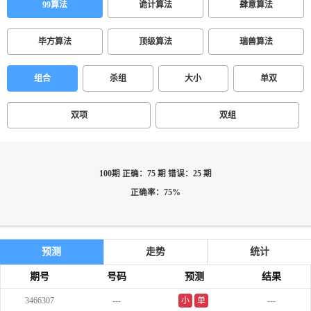
99算法
诡计算法
肆意算法
毕方算法
顶级算法
瑞兽算法
组合
杀组
大小
单双
双项
双组
100期 正确：75 期 错误：25 期
正确率：75%
预测
走势
统计
期号
号码
预测
结果
3466307
---
小
单
---