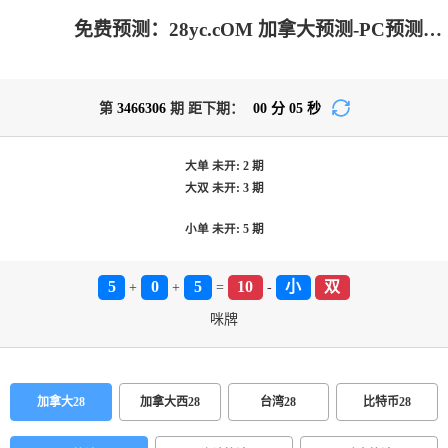
免费预测：28yc.cOM 加拿大预测-PC预测|PC刮奖|加拿大pc在线|加拿大28在线预测网|专注研究_加拿大28预测_官方数据！
第
3466306
期 距下期：
00
分
05
秒
大单
未开:
2
期
大双
未开:
3
期
小单
未开:
5
期
5
0
5
10
小
双
+
+
=
-
咪牌
加拿大28
加拿大西28
台湾28
比特币28