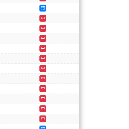
错
中
中
中
中
中
中
中
中
中
中
中
错