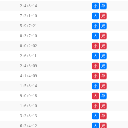
2+4+8=14
小
单
7+2+1=10
大
双
5+9+7=21
小
双
0+3+7=10
大
双
0+0+2=02
小
双
2+6+3=11
大
双
2+4+3=09
小
双
4+1+4=09
小
单
1+5+8=14
小
双
9+0+9=18
大
单
1+6+3=10
小
双
3+2+8=13
大
单
6+2+4=12
大
双