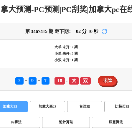
第
3467415
期 距下期：
02
分
10
秒
大单
未开:
2
期
小单
未开:
5
期
小双
未开:
1
期
2
+
9
+
7
=
18
-
大
双
咪牌
加拿大28
加拿大西28
台湾28
比特币28
99算法
诡计算法
肆意算法