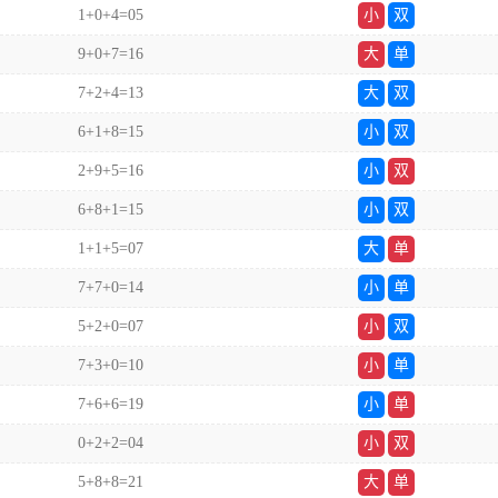
1+0+4=05
小
双
9+0+7=16
大
单
7+2+4=13
大
双
6+1+8=15
小
双
2+9+5=16
小
双
6+8+1=15
小
双
1+1+5=07
大
单
7+7+0=14
小
单
5+2+0=07
小
双
7+3+0=10
小
单
7+6+6=19
小
单
0+2+2=04
小
双
5+8+8=21
大
单