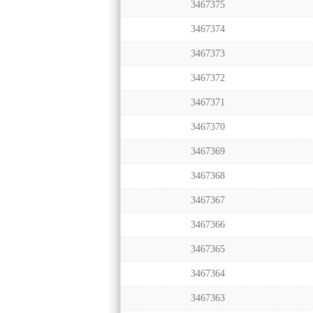
3467375
3467374
3467373
3467372
3467371
3467370
3467369
3467368
3467367
3467366
3467365
3467364
3467363