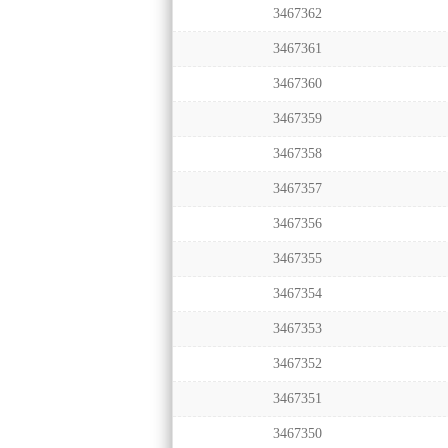
3467362
3467361
3467360
3467359
3467358
3467357
3467356
3467355
3467354
3467353
3467352
3467351
3467350