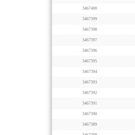
3467400
3467399
3467398
3467397
3467396
3467395
3467394
3467393
3467392
3467391
3467390
3467389
3467388