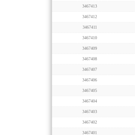
3467413
3467412
3467411
3467410
3467409
3467408
3467407
3467406
3467405
3467404
3467403
3467402
3467401