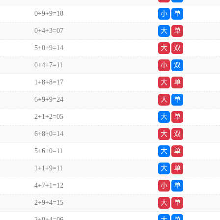
0+9+9=18
小
单
0+4+3=07
大
单
5+0+9=14
大
双
0+4+7=11
小
双
1+8+8=17
大
单
6+9+9=24
大
单
2+1+2=05
大
单
6+8+0=14
大
双
5+6+0=11
大
单
1+1+9=11
大
单
4+7+1=12
小
单
2+9+4=15
大
单
2+0+4=06
大
单