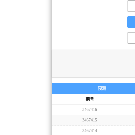
预测
期号
3467416
3467415
3467414