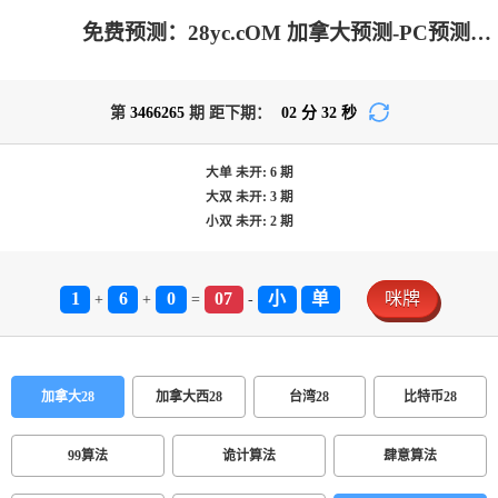
免费预测：28yc.cOM 加拿大预测-PC预测|PC刮奖|加拿大pc在线|加拿大28在线预测网|专注研究_加拿大28预测_官方数据！
第
3466265
期 距下期：
02
分
32
秒
大单
未开:
6
期
大双
未开:
3
期
小双
未开:
2
期
1
6
0
07
小
单
咪牌
+
+
=
-
加拿大28
加拿大西28
台湾28
比特币28
99算法
诡计算法
肆意算法