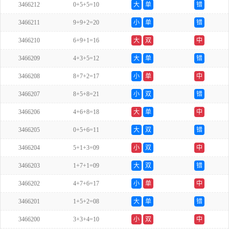
3466212
0+5+5=10
大
单
错
3466211
9+9+2=20
小
单
错
3466210
6+9+1=16
大
双
中
3466209
4+3+5=12
大
单
错
3466208
8+7+2=17
小
单
中
3466207
8+5+8=21
小
双
错
3466206
4+6+8=18
大
单
中
3466205
0+5+6=11
大
双
错
3466204
5+1+3=09
小
双
中
3466203
1+7+1=09
大
双
错
3466202
4+7+6=17
小
单
中
3466201
1+5+2=08
大
单
错
3466200
3+3+4=10
小
双
中