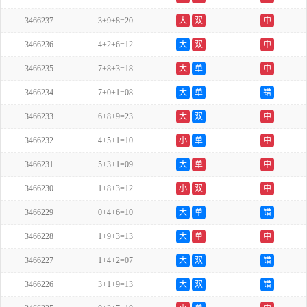
3466237
3+9+8=20
大
双
中
3466236
4+2+6=12
大
双
中
3466235
7+8+3=18
大
单
中
3466234
7+0+1=08
大
单
错
3466233
6+8+9=23
大
双
中
3466232
4+5+1=10
小
单
中
3466231
5+3+1=09
大
单
中
3466230
1+8+3=12
小
双
中
3466229
0+4+6=10
大
单
错
3466228
1+9+3=13
大
单
中
3466227
1+4+2=07
大
双
错
3466226
3+1+9=13
大
双
错