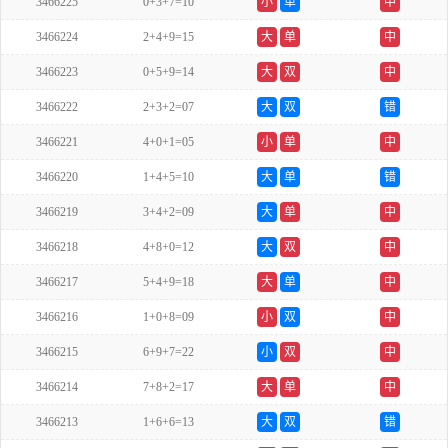
3466225
0+3+7=10
小
单
中
3466224
2+4+9=15
大
单
中
3466223
0+5+9=14
大
双
中
3466222
2+3+2=07
大
双
错
3466221
4+0+1=05
小
单
中
3466220
1+4+5=10
大
单
错
3466219
3+4+2=09
大
单
中
3466218
4+8+0=12
大
双
中
3466217
5+4+9=18
大
单
中
3466216
1+0+8=09
小
双
中
3466215
6+9+7=22
小
双
中
3466214
7+8+2=17
大
单
中
3466213
1+6+6=13
大
双
错