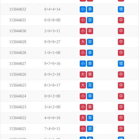
115044632
6+4+4=14
小
单
错
115044631
0+0+9=09
小
双
中
115044630
2+6+3=11
小
单
中
115044629
9+9+9=27
大
双
中
115044628
1+6+1=08
小
单
中
115044627
9+7+0=16
小
单
错
115044626
8+9+2=19
大
单
中
115044625
8+3+6=17
大
双
中
115044624
0+6+2=08
小
单
中
115044623
3+4+2=09
小
单
中
115044622
4+6+6=16
大
单
中
115044621
7+4+0=11
小
双
中