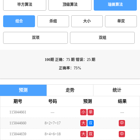
毕方算法
顶级算法
瑞兽算法
组合
杀组
大小
单双
双项
双组
100期 正确：75 期 错误：25 期
正确率：75%
预测
走势
统计
期号
号码
预测
结果
115044661
---
小
单
---
115044660
8+2+7=17
大
双
中
115044659
8+4+6=18
大
双
中