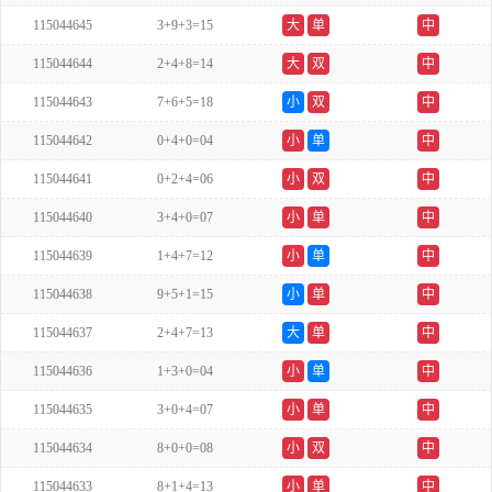
115044645
3+9+3=15
大
单
中
115044644
2+4+8=14
大
双
中
115044643
7+6+5=18
小
双
中
115044642
0+4+0=04
小
单
中
115044641
0+2+4=06
小
双
中
115044640
3+4+0=07
小
单
中
115044639
1+4+7=12
小
单
中
115044638
9+5+1=15
小
单
中
115044637
2+4+7=13
大
单
中
115044636
1+3+0=04
小
单
中
115044635
3+0+4=07
小
单
中
115044634
8+0+0=08
小
双
中
115044633
8+1+4=13
小
单
中