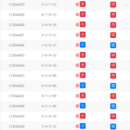
大
115044470
3+2+7=12
殺
中
单
小
115044469
8+7+0=15
殺
中
单
小
115044468
5+4+9=18
殺
中
单
小
115044467
4+3+5=12
殺
中
单
小
115044466
1+6+6=13
殺
错
单
大
115044465
1+6+9=16
殺
中
单
大
115044464
6+2+8=16
殺
中
单
大
115044463
0+2+4=06
殺
中
双
小
115044462
0+0+0=00
殺
错
双
大
115044461
0+7+2=09
殺
中
双
小
115044460
4+1+1=06
殺
错
双
小
115044459
4+5+9=18
殺
中
单
小
115044458
3+4+5=12
殺
错