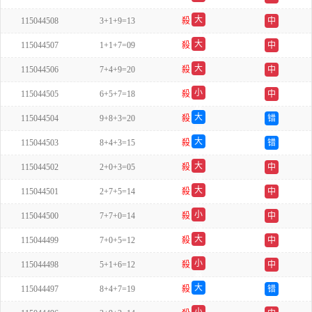
双
大
115044508
3+1+9=13
殺
中
单
大
115044507
1+1+7=09
殺
中
单
大
115044506
7+4+9=20
殺
中
单
小
115044505
6+5+7=18
殺
中
双
大
115044504
9+8+3=20
殺
错
双
大
115044503
8+4+3=15
殺
错
单
大
115044502
2+0+3=05
殺
中
双
大
115044501
2+7+5=14
殺
中
单
小
115044500
7+7+0=14
殺
中
双
大
115044499
7+0+5=12
殺
中
双
小
115044498
5+1+6=12
殺
中
单
大
115044497
8+4+7=19
殺
错
单