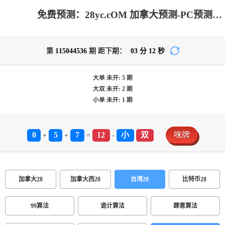
免费预测：28yc.cOM 加拿大预测-PC预测|PC刮奖|加拿大pc在线|加拿大28在线预测网|专注研究_加拿大28预测_官方数据！
第
115044536
期 距下期：
03
分
12
秒
大单
未开:
5
期
大双
未开:
2
期
小单
未开:
1
期
0
5
7
12
小
双
咪牌
+
+
=
-
加拿大28
加拿大西28
台湾28
比特币28
99算法
诡计算法
肆意算法