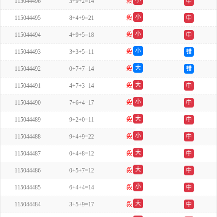
小
115044496
3+9+2=14
殺
中
单
小
115044495
8+4+9=21
殺
中
双
小
115044494
4+9+5=18
殺
中
双
小
115044493
3+3+5=11
殺
错
单
大
115044492
0+7+7=14
殺
错
双
大
115044491
4+7+3=14
殺
中
单
小
115044490
7+6+4=17
殺
中
双
大
115044489
9+2+0=11
殺
中
单
小
115044488
9+4+9=22
殺
中
双
大
115044487
0+4+8=12
殺
中
单
大
115044486
0+5+7=12
殺
中
单
小
115044485
6+4+4=14
殺
中
双
大
115044484
3+5+9=17
殺
中
双