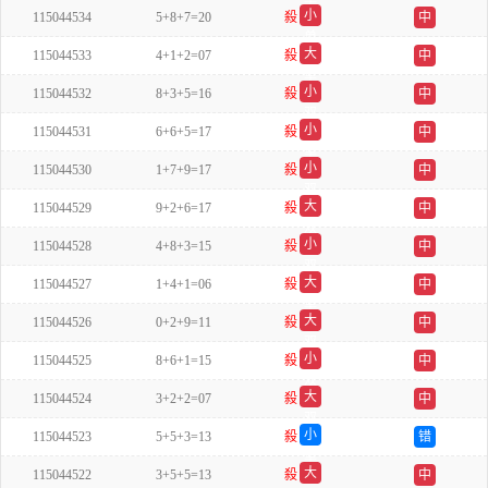
小
115044534
5+8+7=20
殺
中
单
大
115044533
4+1+2=07
殺
中
单
小
115044532
8+3+5=16
殺
中
双
小
115044531
6+6+5=17
殺
中
单
小
115044530
1+7+9=17
殺
中
双
大
115044529
9+2+6=17
殺
中
双
小
115044528
4+8+3=15
殺
中
双
大
115044527
1+4+1=06
殺
中
单
大
115044526
0+2+9=11
殺
中
双
小
115044525
8+6+1=15
殺
中
双
大
115044524
3+2+2=07
殺
中
双
小
115044523
5+5+3=13
殺
错
单
大
115044522
3+5+5=13
殺
中