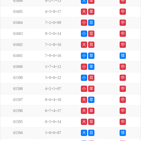
61606
4+2+7=13
大
单
中
61605
4+5+8=17
大
单
中
61604
7+2+0=09
小
双
中
61603
9+5+0=14
小
双
中
61602
7+1+8=16
大
双
中
61601
7+9+0=16
小
单
错
61600
1+7+4=12
小
单
中
61599
5+9+8=22
小
双
中
61598
4+2+1=07
小
单
中
61597
8+6+4=18
大
单
中
61596
6+7+4=17
大
单
中
61595
0+5+9=14
大
双
中
61594
1+0+6=07
大
双
错