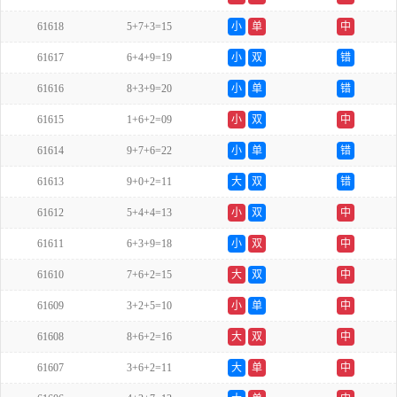
61618
5+7+3=15
小
单
中
61617
6+4+9=19
小
双
错
61616
8+3+9=20
小
单
错
61615
1+6+2=09
小
双
中
61614
9+7+6=22
小
单
错
61613
9+0+2=11
大
双
错
61612
5+4+4=13
小
双
中
61611
6+3+9=18
小
双
中
61610
7+6+2=15
大
双
中
61609
3+2+5=10
小
单
中
61608
8+6+2=16
大
双
中
61607
3+6+2=11
大
单
中