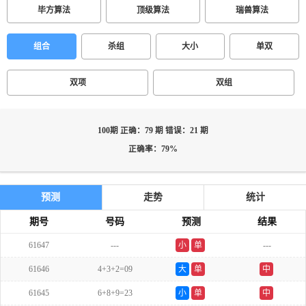
毕方算法
顶级算法
瑞兽算法
组合
杀组
大小
单双
双项
双组
100期 正确：79 期 错误：21 期
正确率：79%
预测
走势
统计
期号
号码
预测
结果
61647
---
小
单
---
61646
4+3+2=09
大
单
中
61645
6+8+9=23
小
单
中