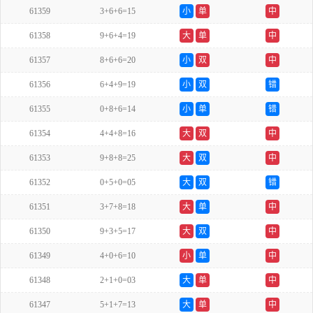
61359
3+6+6=15
小
单
中
61358
9+6+4=19
大
单
中
61357
8+6+6=20
小
双
中
61356
6+4+9=19
小
双
错
61355
0+8+6=14
小
单
错
61354
4+4+8=16
大
双
中
61353
9+8+8=25
大
双
中
61352
0+5+0=05
大
双
错
61351
3+7+8=18
大
单
中
61350
9+3+5=17
大
双
中
61349
4+0+6=10
小
单
中
61348
2+1+0=03
大
单
中
61347
5+1+7=13
大
单
中