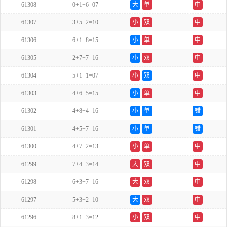
61308
0+1+6=07
大
单
中
61307
3+5+2=10
小
双
中
61306
6+1+8=15
小
单
中
61305
2+7+7=16
小
双
中
61304
5+1+1=07
小
双
中
61303
4+6+5=15
小
单
中
61302
4+8+4=16
小
单
错
61301
4+5+7=16
小
单
错
61300
4+7+2=13
小
单
中
61299
7+4+3=14
大
双
中
61298
6+3+7=16
大
双
中
61297
5+3+2=10
大
双
中
61296
8+1+3=12
小
双
中