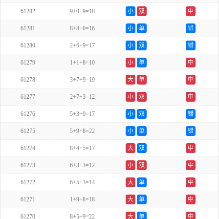
61282
9+0+9=18
小
双
中
61281
8+8+0=16
小
单
错
61280
2+6+9=17
小
双
错
61279
1+1+8=10
小
单
中
61278
3+7+9=19
大
单
中
61277
2+7+3=12
小
双
中
61276
5+3+9=17
小
双
错
61275
5+9+8=22
小
单
错
61274
8+4+5=17
大
双
中
61273
6+3+3=12
小
双
中
61272
6+5+3=14
大
单
中
61271
1+9+8=18
大
单
中
61270
8+5+9=22
大
单
中