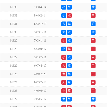
61333
7+3+4=14
小
单
错
61332
8+4+2=14
小
双
中
61331
6+3+1=10
大
单
错
61330
3+7+1=11
大
双
错
61329
7+3+1=11
小
双
中
61328
5+3+9=17
小
单
中
61327
3+1+7=11
小
双
中
61326
6+7+4=17
大
双
中
61325
4+9+7=20
大
单
中
61324
9+2+7=18
大
单
中
61323
4+6+0=10
小
双
中
61322
2+5+5=12
大
单
错