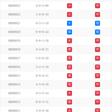
08090923
4+0+5=09
小
中
08090922
1+0+9=10
小
中
08090921
6+3+1=10
大
错
08090920
9+9+6=24
单
错
08090919
9+8+1=18
大
中
08090918
4+3+8=15
单
中
08090917
5+6+9=20
双
中
08090916
5+2+3=10
双
中
08090915
8+9+4=21
单
中
08090914
4+5+9=18
双
中
08090913
4+5+5=14
大
中
08090912
8+0+3=11
单
中
08090911
3+9+6=18
大
中