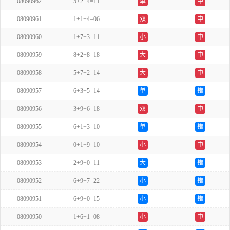
08090962
5+2+4=11
单
中
08090961
1+1+4=06
双
中
08090960
1+7+3=11
小
中
08090959
8+2+8=18
大
中
08090958
5+7+2=14
大
中
08090957
6+3+5=14
单
错
08090956
3+9+6=18
双
中
08090955
6+1+3=10
单
错
08090954
0+1+9=10
小
中
08090953
2+9+0=11
大
错
08090952
6+9+7=22
小
错
08090951
6+9+0=15
小
错
08090950
1+6+1=08
小
中