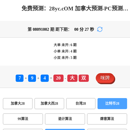
免费预测：28yc.cOM 加拿大预测-PC预测|PC刮奖|加拿大pc在线|加拿大28在线预测网|专注研究_加拿大28预测_官方数据！
第
08091002
期 距下期：
00
分
27
秒
大单
未开:
6
期
小单
未开:
4
期
小双
未开:
5
期
7
9
4
20
大
双
咪牌
+
+
=
-
加拿大28
加拿大西28
台湾28
比特币28
99算法
诡计算法
肆意算法