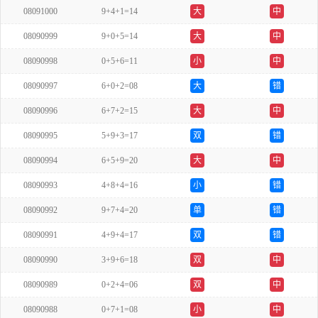
08091000
9+4+1=14
大
中
08090999
9+0+5=14
大
中
08090998
0+5+6=11
小
中
08090997
6+0+2=08
大
错
08090996
6+7+2=15
大
中
08090995
5+9+3=17
双
错
08090994
6+5+9=20
大
中
08090993
4+8+4=16
小
错
08090992
9+7+4=20
单
错
08090991
4+9+4=17
双
错
08090990
3+9+6=18
双
中
08090989
0+2+4=06
双
中
08090988
0+7+1=08
小
中