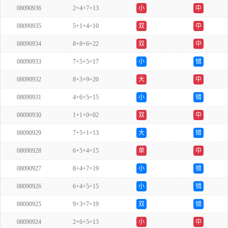
08090936
2+4+7=13
小
中
08090935
5+1+4=10
双
中
08090934
8+8+6=22
双
中
08090933
7+5+5=17
小
错
08090932
8+3+9=20
大
中
08090931
4+6+5=15
小
错
08090930
1+1+0=02
双
中
08090929
7+5+1=13
大
错
08090928
6+5+4=15
单
中
08090927
8+4+7=19
小
错
08090926
6+4+5=15
小
错
08090925
9+3+7=19
双
错
08090924
2+6+5=13
小
中