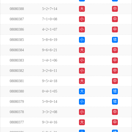
08080388
5+2+7=14
大
中
08080387
7+1+0=08
小
中
08080386
4+2+1=07
小
中
08080385
5+8+6=19
小
错
08080384
9+6+6=21
大
中
08080383
1+4+1=06
小
中
08080382
3+2+6=11
小
中
08080381
9+5+4=18
大
中
08080380
0+4+1=05
大
错
08080379
5+9+0=14
小
错
08080378
3+3+2=08
小
中
08080377
9+3+4=16
大
中