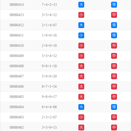
08080414
7+4+2=13
大
错
08080413
3+5+4=12
小
中
08080412
2+1+4=07
大
错
08080411
1+9+6=16
小
错
08080410
2+8+0=10
小
中
08080409
5+3+4=12
小
中
08080408
9+8+1=18
大
中
08080407
5+9+6=20
大
中
08080406
8+7+1=16
大
中
08080405
9+8+0=17
大
中
08080404
0+4+4=08
大
错
08080403
2+3+2=07
小
中
08080402
3+3+9=15
大
中