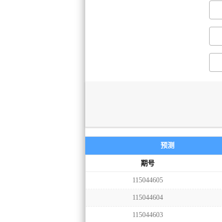
预测
期号
115044605
115044604
115044603