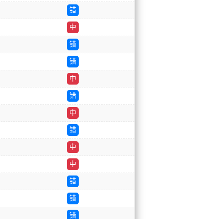
错
中
错
错
中
错
中
错
中
中
错
错
错