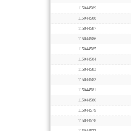
115044589
115044588
115044587
115044586
115044585
115044584
115044583
115044582
115044581
115044580
115044579
115044578
115044577