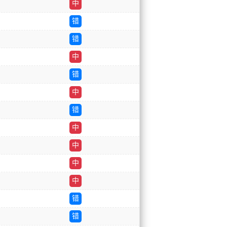
中
错
错
中
错
中
错
中
中
中
中
错
错