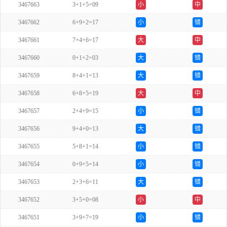
3467663
3+1+5=09
小
中
3467662
6+9+2=17
小
错
3467661
7+4+6=17
大
中
3467660
0+1+2=03
大
错
3467659
8+4+1=13
大
错
3467658
6+8+5=19
大
中
3467657
2+4+9=15
小
错
3467656
9+4+0=13
大
错
3467655
5+8+1=14
小
错
3467654
0+9+5=14
小
错
3467653
2+3+6=11
大
错
3467652
3+5+0=08
小
中
3467651
3+9+7=19
小
错