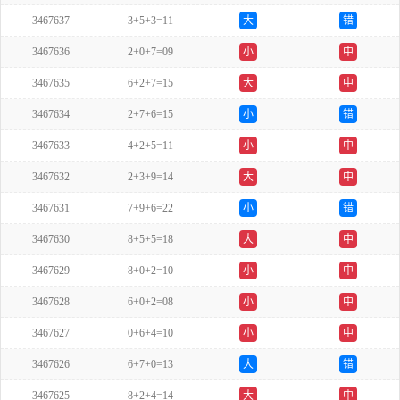
3467637
3+5+3=11
大
错
3467636
2+0+7=09
小
中
3467635
6+2+7=15
大
中
3467634
2+7+6=15
小
错
3467633
4+2+5=11
小
中
3467632
2+3+9=14
大
中
3467631
7+9+6=22
小
错
3467630
8+5+5=18
大
中
3467629
8+0+2=10
小
中
3467628
6+0+2=08
小
中
3467627
0+6+4=10
小
中
3467626
6+7+0=13
大
错
3467625
8+2+4=14
大
中