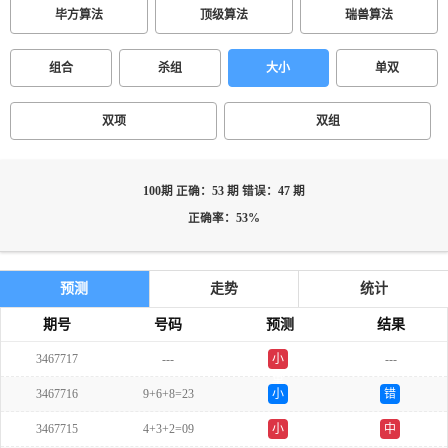
毕方算法
顶级算法
瑞兽算法
组合
杀组
大小
单双
双项
双组
100期 正确：53 期 错误：47 期
正确率：53%
预测
走势
统计
期号
号码
预测
结果
3467717
---
小
---
单
3467716
9+6+8=23
小
错
3467715
4+3+2=09
小
中