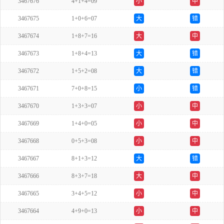
3467676
4+1+4=09
小
中
3467675
1+0+6=07
大
错
3467674
1+8+7=16
大
中
3467673
1+8+4=13
大
错
3467672
1+5+2=08
大
错
3467671
7+0+8=15
小
错
3467670
1+3+3=07
小
中
3467669
1+4+0=05
小
中
3467668
0+5+3=08
小
中
3467667
8+1+3=12
大
错
3467666
8+3+7=18
大
中
3467665
3+4+5=12
小
中
3467664
4+9+0=13
小
中