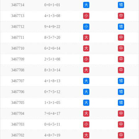
3467714
0+0+1=01
大
错
3467713
4+1+3=08
小
中
3467712
9+4+9=22
小
错
3467711
8+5+7=20
大
中
3467710
6+2+6=14
大
中
3467709
2+5+1=08
小
中
3467708
8+3+3=14
大
中
3467707
4+1+8=13
大
错
3467706
0+7+5=12
大
错
3467705
1+3+1=05
大
错
3467704
7+6+4=17
大
中
3467703
0+6+5=11
小
中
3467702
4+8+7=19
大
中