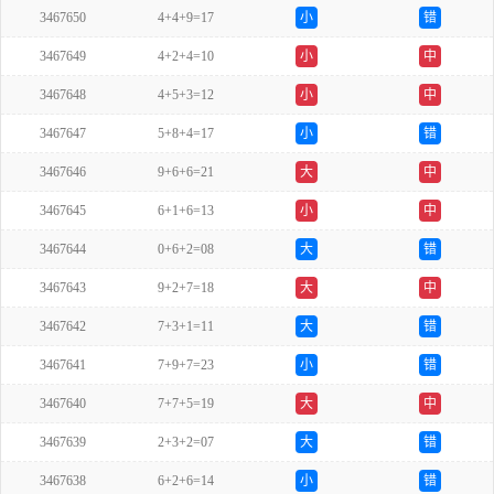
3467650
4+4+9=17
小
错
3467649
4+2+4=10
小
中
3467648
4+5+3=12
小
中
3467647
5+8+4=17
小
错
3467646
9+6+6=21
大
中
3467645
6+1+6=13
小
中
3467644
0+6+2=08
大
错
3467643
9+2+7=18
大
中
3467642
7+3+1=11
大
错
3467641
7+9+7=23
小
错
3467640
7+7+5=19
大
中
3467639
2+3+2=07
大
错
3467638
6+2+6=14
小
错