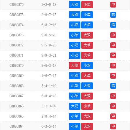
08080876
2+2+9=13
大双
小单
中
08080875
2+6+7=15
大双
小单
错
08080874
6+8+2=16
小双
大单
错
08080873
9+6+5=20
小单
大双
中
08080872
9+5+9=23
小双
大单
中
08080871
9+9+3=21
小双
大单
中
08080870
8+6+3=17
大单
小双
中
08080869
4+6+7=17
小双
大单
中
08080868
5+4+1=10
小单
大双
错
08080867
6+8+4=18
小单
大双
中
08080866
5+1+3=09
大双
小单
中
08080865
2+8+4=14
小单
大双
中
08080864
6+3+5=14
小单
大双
中